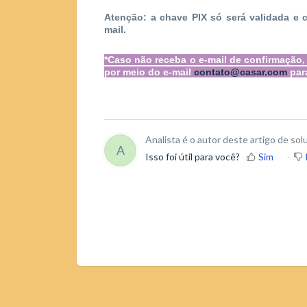
Atenção: a chave PIX só será validada e 
mail.
*Caso não receba o e-mail de confirmação
por meio do e-mail
contato@casar.com
par
Analista é o autor deste artigo de sol
A
Isso foi útil para você?
Sim