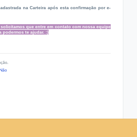
cadastrada na Carteira após esta confirmação por e-
, solicitamos que entre em contato com nossa equipe
a podermos
te ajudar. :)
ução.
Não